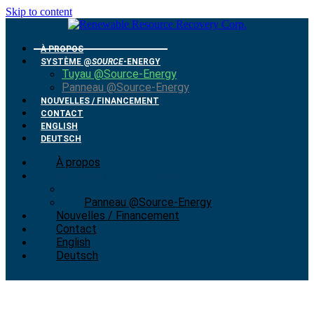
Skip to content
À PROPOS
SYSTÈME @
SOURCE
-ENERGY
Tuyau @Source-Energy
Panneau @Source-Energy
NOUVELLES / FINANCEMENT
CONTACT
ENGLISH
DEUTSCH
À propos
Système @
Source
-Energy
Tuyau @Source-Energy
Panneau @Source-Energy
Nouvelles / Financement
Contact
English
Deutsch